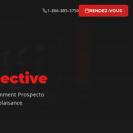
1-866-885-5750
RENDEZ-VOUS
jective
omment Prospecto
plaisance.