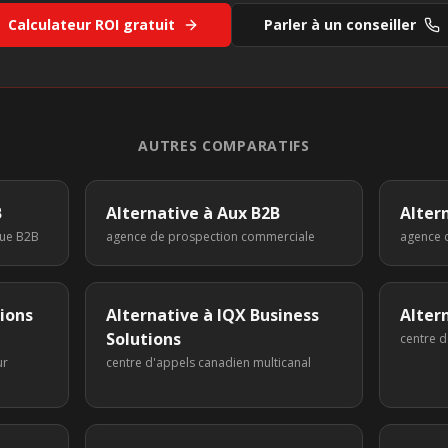
Calculateur ROI gratuit
Parler à un conseiller
AUTRES COMPARATIFS
B
Alternative à
Aux B2B
Alter
que B2B
agence de prospection commerciale
agence d
tions
Alternative à
IQX Business
Alter
Solutions
centre d
ur
centre d'appels canadien multicanal