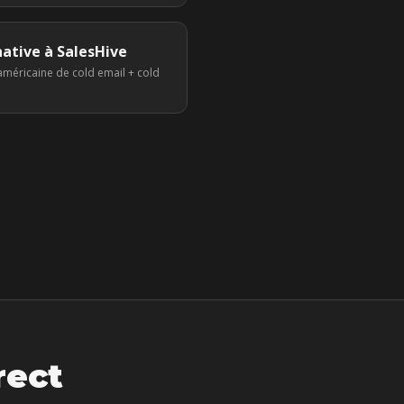
native à
SalesHive
méricaine de cold email + cold
rect