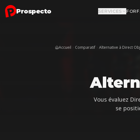
Aller au contenu principal
Alternative à
Direct Objective
: pourquoi choisir Prospe
Prospecto
SERVICES
FORF
Accueil
Comparatif
Alternative à Direct Ob
Alter
Vous évaluez
Dir
se positi