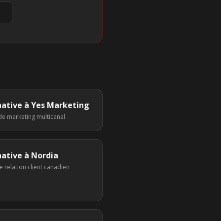
native à
Yes Marketing
e marketing multicanal
native à
Nordia
e relation client canadien