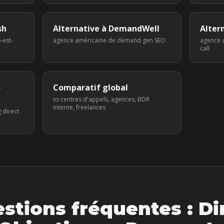
sh
Alternative à
DemandWell
Alter
-est-
agence américaine de demand gen SEO
agence a
call
o
Comparatif global
vs centres d'appels, agences, BDR
interne, freelances
 direct
stions fréquentes :
Di