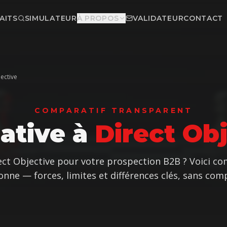
cto pour votre prospection B2B au Québec
AITS
SIMULATEUR
À PROPOS
VALIDATEUR
CONTACT
jective
COMPARATIF TRANSPARENT
native à
Direct Ob
ect Objective
pour votre prospection B2B ? Voici c
onne — forces, limites et différences clés, sans com