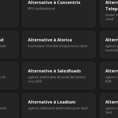
Alternative à
Concentrix
Alter
Telep
BPO multinational
leader m
client
nd
Alternative à
Alorica
Alter
tale
fournisseur mondial d'expérience client
agence i
leads B
Alternative à
SalesRoads
Alter
n de
agence américaine de prise de rendez-
agence 
vous B2B
B2B
Alternative à
Leadium
Alter
ment
agence outbound américaine pour SaaS
agence 
SaaS