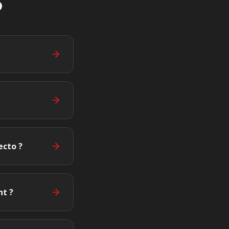
o
ecto ?
nt ?