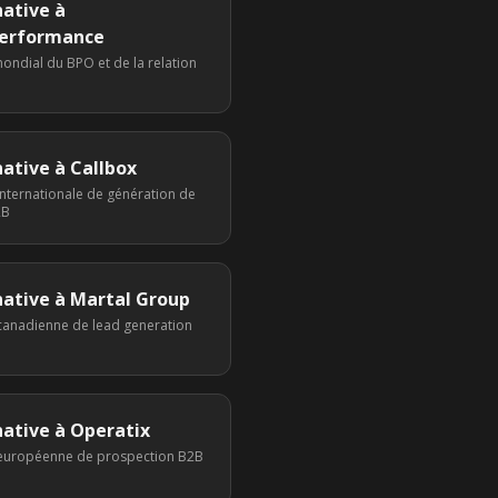
native à
erformance
ondial du BPO et de la relation
native à
Callbox
nternationale de génération de
2B
native à
Martal Group
canadienne de lead generation
native à
Operatix
européenne de prospection B2B