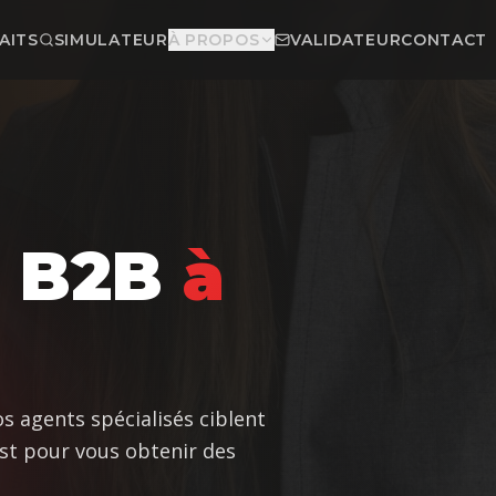
AITS
SIMULATEUR
À PROPOS
VALIDATEUR
CONTACT
e B2B
à
os agents spécialisés ciblent
Est pour vous obtenir des