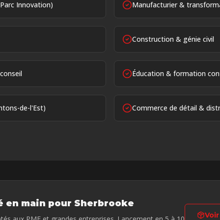
Parc Innovation)
Manufacturier & transform
Construction & génie civil
conseil
Éducation & formation con
ntons-de-l'Est)
Commerce de détail & distr
lé en main pour
Sherbrooke
Voir
ptés aux PME et grandes entreprises. Lancement en 5 à 10