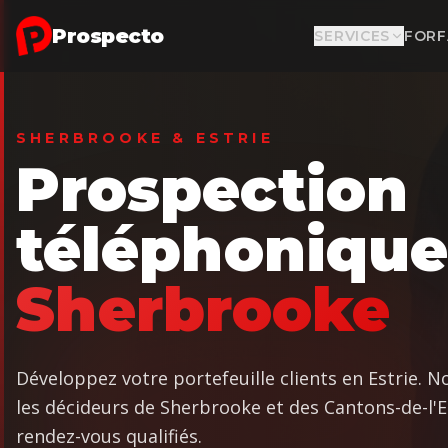
Aller au contenu principal
Prospecto
SERVICES
FORF
SHERBROOKE & ESTRIE
Prospection
téléphoniqu
Sherbrooke
Développez votre portefeuille clients en Estrie. N
les décideurs de Sherbrooke et des Cantons-de-l'
rendez-vous qualifiés.