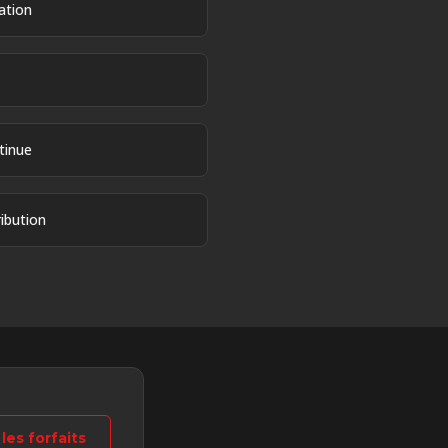
ation
tinue
ibution
 les forfaits