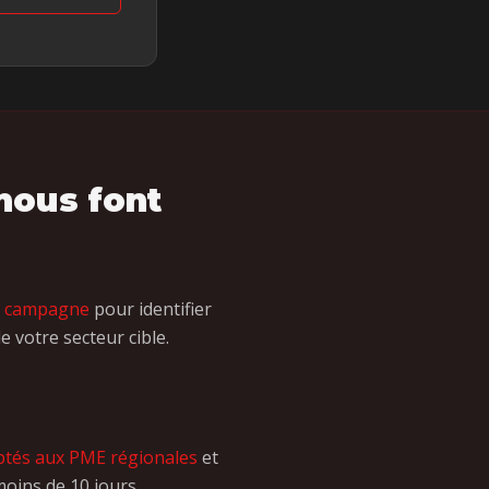
 nous font
e campagne
pour identifier
e votre secteur cible.
aptés aux PME régionales
et
oins de 10 jours.