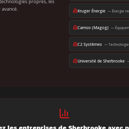
 technologies propres, les
r avancé.
Kruger Énergie
—
Énergie r
Camso (Magog)
—
Équipem
C2 Systèmes
—
Technologie
Université de Sherbrooke
z les entreprises de
Sherbrooke
avec n