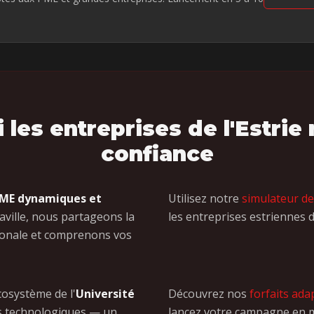
les entreprises de l'Estrie
confiance
ME dynamiques et
Utilisez notre
simulateur d
iaville, nous partageons la
les entreprises estriennes d
gionale et comprenons vos
cosystème de l'
Université
Découvrez nos
forfaits ad
s technologiques — un
lancez votre campagne en m