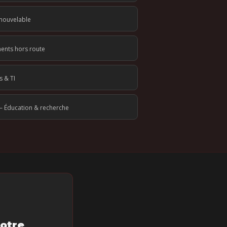
enouvelable
ents hors route
s & TI
—
Éducation & recherche
otre