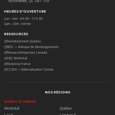
Victoriaville, QC G6T 1S9
HEURES D'OUVERTURE
Lun – Ven : 8 h 00 – 17 h 00
Sam – Dim : Fermé
RESSOURCES
Investissement Québec
BDC — Banque de développement
Réseau Entreprises Canada
HEC Montréal
Business France
CCSAV — Externalisation Tunisie
NOS RÉGIONS
QUÉBEC & CANADA
Montréal
Québec
Laval
Longueuil