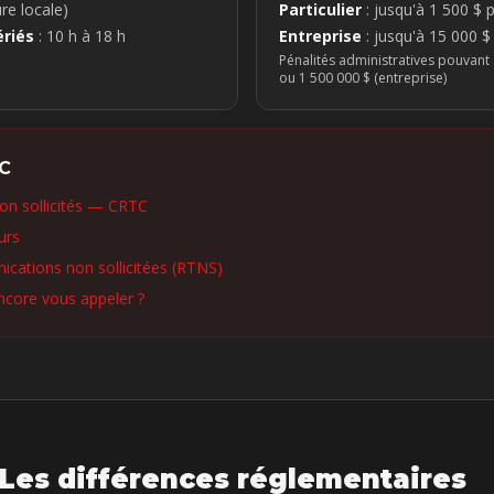
re locale)
Particulier
: jusqu'à 1 500 $
ériés
: 10 h à 18 h
Entreprise
: jusqu'à 15 000 
Pénalités administratives pouvant a
ou 1 500 000 $ (entreprise)
TC
on sollicités — CRTC
urs
ications non sollicitées (RTNS)
core vous appeler ?
Les différences réglementaires