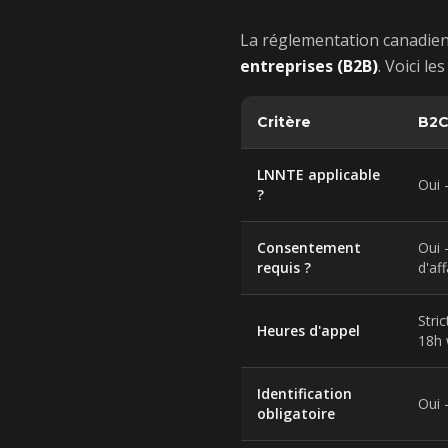
La réglementation canadien
entreprises (B2B)
. Voici le
Critère
B2C
LNNTE applicable
Oui —
?
Consentement
Oui 
requis ?
d'af
Stri
Heures d'appel
18h 
Identification
Oui 
obligatoire