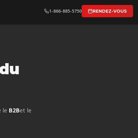
1-866-885-5750
RENDEZ-VOUS
 du
e le
B2B
et le