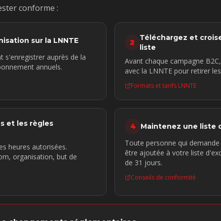
ester conforme :
Téléchargez et crois
nisation sur la LNNTE
2
liste
 s'enregistrer auprès de la
Avant chaque campagne B2C, c
abonnement annuels.
avec la LNNTE pour retirer les
Formats et tarifs LNNTE
 et les règles
4
Maintenez une liste 
Toute personne qui demande à
es heures autorisées.
être ajoutée à votre liste d'ex
nom, organisation, but de
de 31 jours.
Conseils de conformité