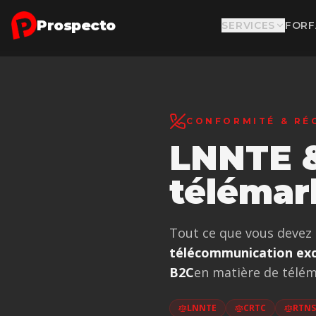
Aller au contenu principal
Prospecto
SERVICES
FORF
CONFORMITÉ & RÉ
LNNTE &
télémar
Tout ce que vous devez 
télécommunication exc
B2C
en matière de télém
LNNTE
CRTC
RTNS