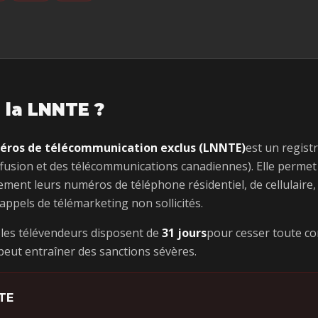
 la LNNTE ?
méros de télécommunication exclus (LNNTE)
est un regist
iffusion et des télécommunications canadiennes). Elle perm
tement leurs numéros de téléphone résidentiel, de cellulaire,
appels de télémarketing non sollicités.
 les télévendeurs disposent de
31 jours
pour cesser toute c
 peut entraîner des sanctions sévères.
NTE