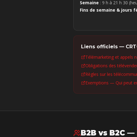
Semaine
: 9 h à 21 h 30 (heu
Fins de semaine & jours f
Liens officiels — CR
Télémarketing et appels n
Obligations des télévende
Règles sur les télécommun
Exemptions — Qui peut en
B2B vs B2C — 