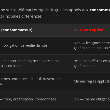
ne sur le télémarketing distingue les appels aux
consomma
s principales différences :
 (consommateur)
B2B (entreprise)
Non — les lignes comm
 obligation de vérifier la liste
généralement pas cou
— consentement explicite ou relation
Relation d'affaires exis
faires existante
généralement
ctement encadrées (9h–21h30 sem., 10h–
Mêmes règles applicab
w-e)
— nom, organisation, coordonnées
Oui — même obligation 