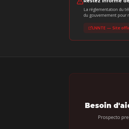
Restez informé d
La réglementation du tél
du gouvernement pour re
LNNTE — Site offic
Besoin d'a
Prospecto pre