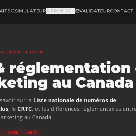
AITS
SIMULATEUR
À PROPOS
VALIDATEUR
CONTACT
GLEMENTATION
 réglementation
keting au Canada
savoir sur la
Liste nationale de numéros de
lus
, le
CRTC
, et les différences réglementaires entr
arketing au Canada.
B2B
B2C