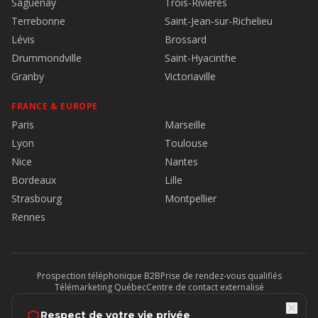
Saguenay
Trois-Rivières
Terrebonne
Saint-Jean-sur-Richelieu
Lévis
Brossard
Drummondville
Saint-Hyacinthe
Granby
Victoriaville
FRANCE & EUROPE
Paris
Marseille
Lyon
Toulouse
Nice
Nantes
Bordeaux
Lille
Strasbourg
Montpellier
Rennes
Prospection téléphonique B2B
Prise de rendez-vous qualifiés
Télémarketing Québec
Centre de contact externalisé
Sondage téléphonique
Mise en contact B2B
Télésecrétariat
Service à la clientèle externalisé
Outsourcing télévente
BPO Offshore
Respect de votre vie privée