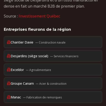
siège social de Desjardins et d'un tissu manufacturier
dense en fait un marché B2B de premier plan.
Source :
Investissement Québec
Entreprises fleurons de la région
Chantier Davie
—
Construction navale
Desjardins (siège social)
—
Services financiers
Exceldor
—
Agroalimentaire
Groupe Canam
—
Acier & construction
Manac
—
Fabrication de remorques