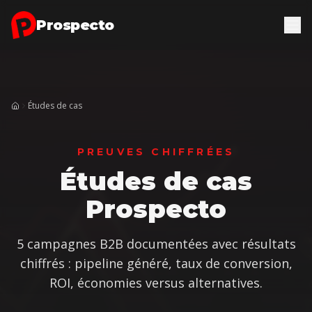
Aller au contenu principal
Études de cas chiffrées Prospecto — Résultats prospe
Prospecto
Études de cas
Accueil
PREUVES CHIFFRÉES
Études de cas
Prospecto
5 campagnes B2B documentées avec résultats
chiffrés : pipeline généré, taux de conversion,
ROI, économies versus alternatives.