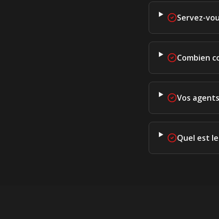
Servez-vou
Combien co
Vos agents
Quel est l