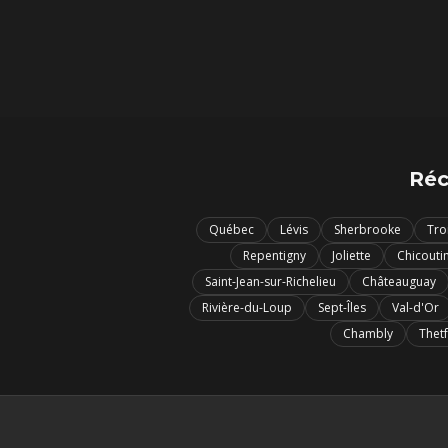
Réc
Québec
Lévis
Sherbrooke
Tro
Repentigny
Joliette
Chicouti
Saint-Jean-sur-Richelieu
Châteauguay
Rivière-du-Loup
Sept-Îles
Val-d'Or
Chambly
Thet