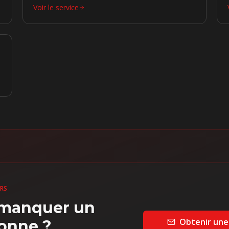
Voir le service
URS
s manquer un
Obtenir une
bonne ?