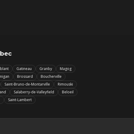
ébec
blant
Gatineau
Granby
Magog
nigan
Brossard
Boucherville
Saint-Bruno-de-Montarville
Rimouski
iand
Salaberry-de-Valleyfield
Beloeil
i
Saint-Lambert