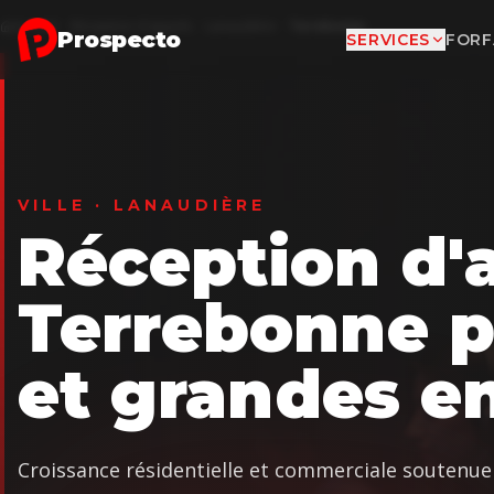
Aller au contenu principal
Accueil
Réception d'appels
Lanaudière
Terrebonne
Prospecto
SERVICES
FORF
VILLE · LANAUDIÈRE
Réception d'
Terrebonne 
et grandes en
Croissance résidentielle et commerciale soutenue