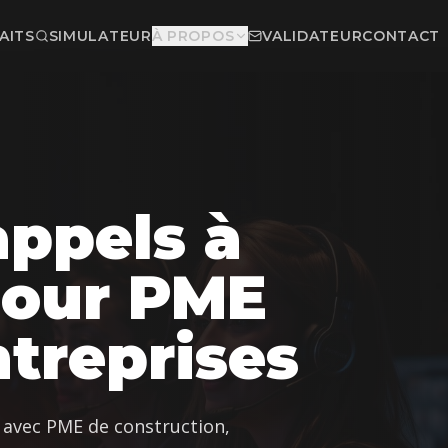
AITS
SIMULATEUR
À PROPOS
VALIDATEUR
CONTACT
appels à
pour PME
treprises
 avec PME de construction,