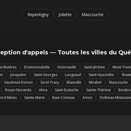
Repentigny
Joliette
Mascouche
eption d'appels — Toutes les villes du Qu
is-Rivières
Drummondville
Victoriaville
Saint-Jérôme
Mont-Trem
mi
Jonquière
Saint-Georges
Longueuil
Saint-Hyacinthe
Shawi
Vaudreuil-Dorion
Sorel-Tracy
Blainville
Mirabel
Mascouche
Rouyn-Noranda
Alma
Saint-Eustache
Sainte-Thérèse
Boisbr
ford Mines
Sainte-Marie
Baie-Comeau
Amos
Dolbeau-Mistassin