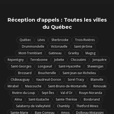
Réception d'appels : Toutes les villes
du Québec
Québec
Lévis
Sherbrooke
Trois-Rivières
Drummondville
Victoriaville
Saint-Jérôme
Mont-Tremblant
Gatineau
Granby
Magog
Repentigny
Terrebonne
Joliette
Chicoutimi
Jonquière
Saint-Georges
Longueuil
Saint-Hyacinthe
Shawinigan
Brossard
Boucherville
Saint-Jean-sur-Richelieu
Châteauguay
Vaudreuil-Dorion
Sorel-Tracy
Blainville
Mirabel
Mascouche
Saint-Bruno-de-Montarville
Rimouski
Rivière-du-Loup
Sept-Îles
Val-d'Or
Rouyn-Noranda
Alma
Saint-Eustache
Sainte-Thérèse
Boisbriand
Salaberry-de-Valleyfield
Chambly
Thetford Mines
Sainte-Marie
Baie-Comeau
Amos
Dolbeau-Mistassini