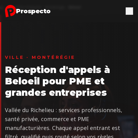
Aller au contenu principal
Réception d'appels
Montérégie
Beloeil
Accueil
Prospecto
VILLE · MONTÉRÉGIE
Réception d'appels à
Beloeil pour PME et
grandes entreprises
Vallée du Richelieu : services professionnels,
santé privée, commerce et PME
manufacturières. Chaque appel entrant est
filtré, qualifié puis routé selon vos règles,