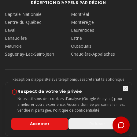
RÉCEPTION D'APPELS PAR RÉGION
Capitale-Nationale
Montréal
Centre-du-Québec
Montérégie
Laval
Laurentides
Lanaudière
Estrie
Mauricie
Outaouais
Saguenay-Lac-Saint-Jean
Chaudière-Appalaches
Réception d'appels
Relève téléphonique
Secrétariat téléphonique
Service à la clientèle
Prise de rendez-vous entrants
Centre d'appels entrants
Réception bilingue
Accueil multi-succursales
Respect de votre vie privée
Messages instantanés
Équipe dédiée
Conformité Loi 25
Nous utilisons des cookies d'analyse (Google Analytics) pour
Sans contrat long terme
améliorer votre expérience. Aucune donnée personnelle n'est
vendue ni partagée.
Politique de confidentialité
©
2026
Prospecto : Tous droits réservés.
Service de réception d'appels
pour entreprises
.
Politique de
Réception · Secrétariat · Service
Accepter
Refuser
·
LNNTE
·
FAQ
·
·
Portail
confidentialité
client