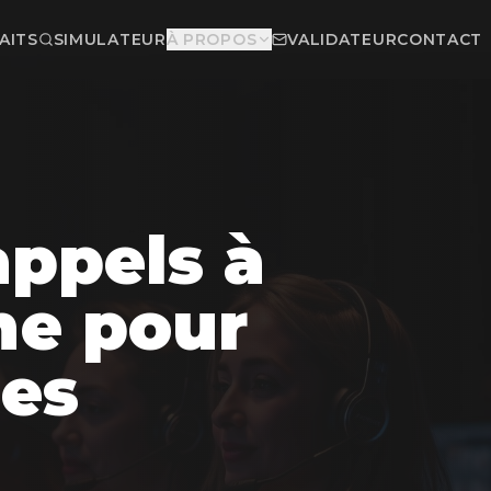
AITS
SIMULATEUR
À PROPOS
VALIDATEUR
CONTACT
appels à
he pour
es