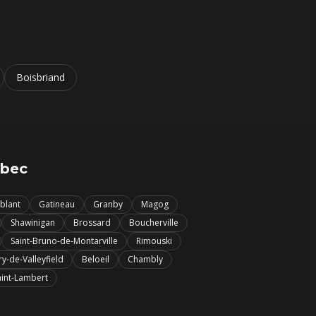
Boisbriand
ébec
blant
Gatineau
Granby
Magog
Shawinigan
Brossard
Boucherville
Saint-Bruno-de-Montarville
Rimouski
y-de-Valleyfield
Beloeil
Chambly
aint-Lambert