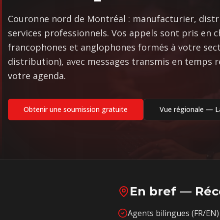
Couronne nord de Montréal : manufacturier, dist
services professionnels. Vos appels sont pris en 
francophones et anglophones formés à votre sect
distribution), avec messages transmis en temps ré
votre agenda.
Obtenir une soumission gratuite
Vue régionale —
L
En bref — Réc
Agents bilingues (FR/EN) 