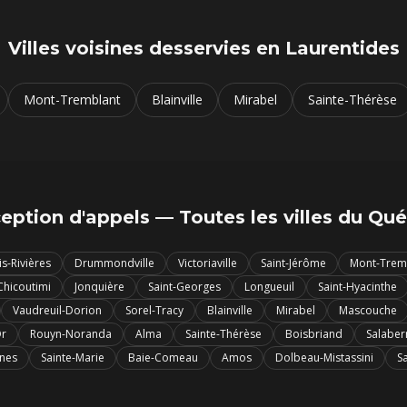
Villes voisines desservies en
Laurentides
Mont-Tremblant
Blainville
Mirabel
Sainte-Thérèse
eption d'appels — Toutes les villes du Qu
is-Rivières
Drummondville
Victoriaville
Saint-Jérôme
Mont-Trem
Chicoutimi
Jonquière
Saint-Georges
Longueuil
Saint-Hyacinthe
Vaudreuil-Dorion
Sorel-Tracy
Blainville
Mirabel
Mascouche
Or
Rouyn-Noranda
Alma
Sainte-Thérèse
Boisbriand
Salaberr
ines
Sainte-Marie
Baie-Comeau
Amos
Dolbeau-Mistassini
S