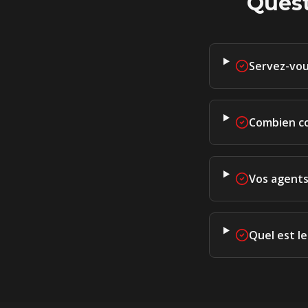
Quest
Servez-vou
Combien co
Vos agents 
Quel est l