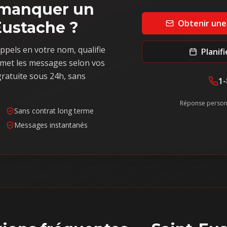
s manquer un
Obtenir une
Eustache ?
ppels en votre nom, qualifie
Planif
met les messages selon vos
ratuite sous 24h, sans
1-
Réponse person
Sans contrat long terme
Messages instantanés