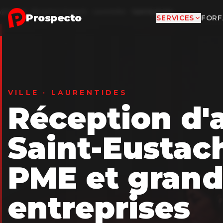
Aller au contenu principal
Accueil
Réception d'appels
Laurentides
Saint-Eustache
Prospecto
SERVICES
FORF
VILLE · LAURENTIDES
Réception d'
Saint-Eustac
PME et grand
entreprises