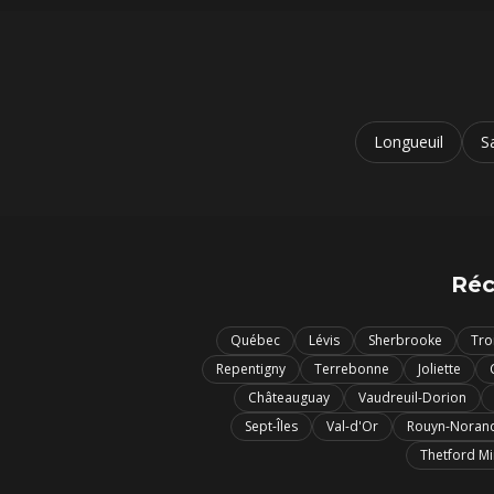
Longueuil
S
Réc
Québec
Lévis
Sherbrooke
Tro
Repentigny
Terrebonne
Joliette
Châteauguay
Vaudreuil-Dorion
Sept-Îles
Val-d'Or
Rouyn-Noran
Thetford M