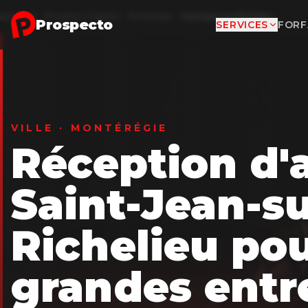
Aller au contenu principal
Accueil
Réception d'appels
Montérégie
Saint-Jean-sur-Richelieu
Prospecto
SERVICES
FORF
VILLE · MONTÉRÉGIE
Réception d'
Saint-Jean-su
Richelieu po
grandes entr