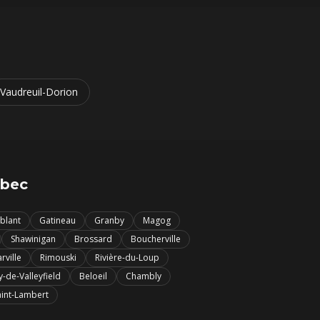
Vaudreuil-Dorion
ébec
blant
Gatineau
Granby
Magog
Shawinigan
Brossard
Boucherville
rville
Rimouski
Rivière-du-Loup
y-de-Valleyfield
Beloeil
Chambly
aint-Lambert