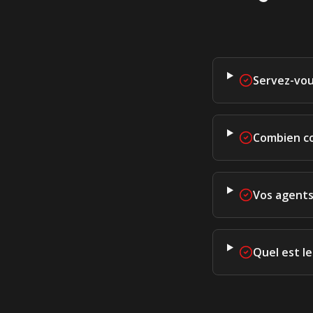
Servez-vou
Combien co
Vos agents 
Quel est l