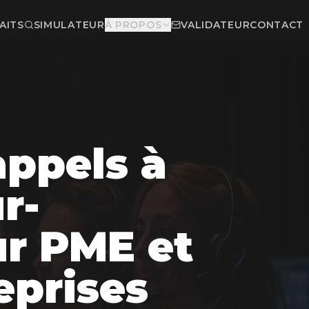
AITS
SIMULATEUR
À PROPOS
VALIDATEUR
CONTACT
appels à
r-
ur PME et
eprises