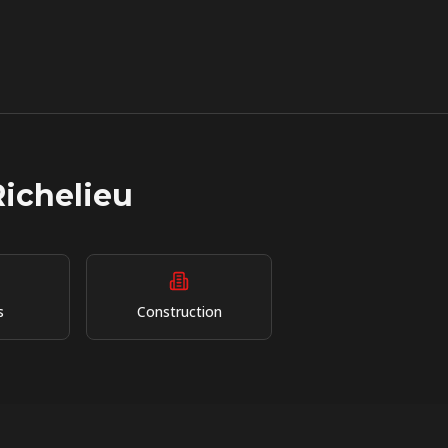
Richelieu
s
Construction