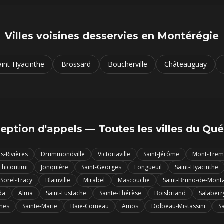
Villes voisines desservies en
Montérégie
aint-Hyacinthe
Brossard
Boucherville
Châteauguay
eption d'appels — Toutes les villes du Qu
is-Rivières
Drummondville
Victoriaville
Saint-Jérôme
Mont-Trem
Chicoutimi
Jonquière
Saint-Georges
Longueuil
Saint-Hyacinthe
Sorel-Tracy
Blainville
Mirabel
Mascouche
Saint-Bruno-de-Monta
da
Alma
Saint-Eustache
Sainte-Thérèse
Boisbriand
Salaberr
ines
Sainte-Marie
Baie-Comeau
Amos
Dolbeau-Mistassini
S