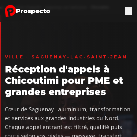
Aller au contenu principal
Réception d'appels
Saguenay–Lac-Saint-Jean
Chicoutimi
Accueil
Prospecto
VILLE · SAGUENAY–LAC-SAINT-JEAN
Réception d'appels à
Chicoutimi pour PME et
grandes entreprises
Cœur de Saguenay : aluminium, transformation
et services aux grandes industries du Nord.
Chaque appel entrant est filtré, qualifié puis
routé selon vos règles — message, transfert