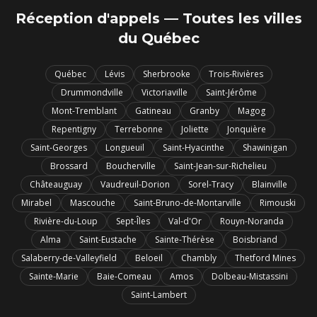
Réception d'appels — Toutes les villes
du Québec
Québec
Lévis
Sherbrooke
Trois-Rivières
Drummondville
Victoriaville
Saint-Jérôme
Mont-Tremblant
Gatineau
Granby
Magog
Repentigny
Terrebonne
Joliette
Jonquière
Saint-Georges
Longueuil
Saint-Hyacinthe
Shawinigan
Brossard
Boucherville
Saint-Jean-sur-Richelieu
Châteauguay
Vaudreuil-Dorion
Sorel-Tracy
Blainville
Mirabel
Mascouche
Saint-Bruno-de-Montarville
Rimouski
Rivière-du-Loup
Sept-Îles
Val-d'Or
Rouyn-Noranda
Alma
Saint-Eustache
Sainte-Thérèse
Boisbriand
Salaberry-de-Valleyfield
Beloeil
Chambly
Thetford Mines
Sainte-Marie
Baie-Comeau
Amos
Dolbeau-Mistassini
Saint-Lambert