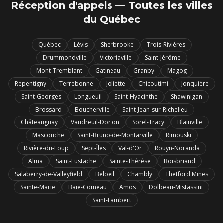
Réception d'appels — Toutes les villes
du Québec
Québec
Lévis
Sherbrooke
Trois-Rivières
Drummondville
Victoriaville
Saint-Jérôme
Mont-Tremblant
Gatineau
Granby
Magog
Repentigny
Terrebonne
Joliette
Chicoutimi
Jonquière
Saint-Georges
Longueuil
Saint-Hyacinthe
Shawinigan
Brossard
Boucherville
Saint-Jean-sur-Richelieu
Châteauguay
Vaudreuil-Dorion
Sorel-Tracy
Blainville
Mascouche
Saint-Bruno-de-Montarville
Rimouski
Rivière-du-Loup
Sept-Îles
Val-d'Or
Rouyn-Noranda
Alma
Saint-Eustache
Sainte-Thérèse
Boisbriand
Salaberry-de-Valleyfield
Beloeil
Chambly
Thetford Mines
Sainte-Marie
Baie-Comeau
Amos
Dolbeau-Mistassini
Saint-Lambert