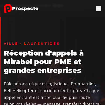
Aller au contenu principal
Réception d'appels
Laurentides
Mirabel
Accueil
Prospecto
VILLE · LAURENTIDES
Réception d'appels à
Mirabel pour PME et
grandes entreprises
Pôle aéronautique et logistique : Bombardier,
Bell Helicopter et corridor d'entrepôts. Chaque
appel entrant est filtré, qualifié puis routé
selon vos règles — message, transfert direct ou