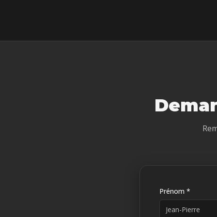
Deman
Rem
Prénom *