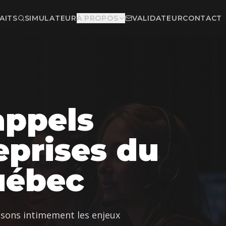
AITS
SIMULATEUR
À PROPOS
VALIDATEUR
CONTACT
appels
eprises du
uébec
issons intimement les enjeux