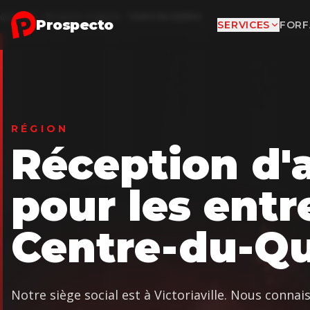
Aller au contenu principal
Accueil
Réception d'appels
Centre-du-Québec
Prospecto
SERVICES
FORF
RÉGION
Réception d'
pour les entr
Centre-du-Q
Notre siège social est à Victoriaville. Nous conna