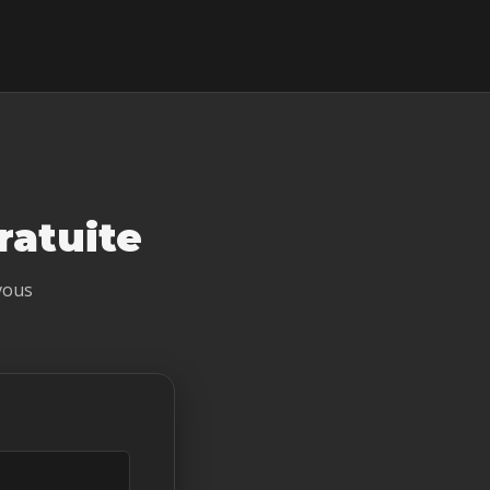
atuite
vous