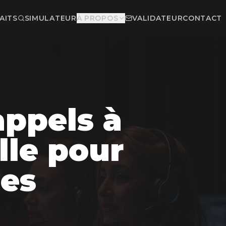
AITS
SIMULATEUR
À PROPOS
VALIDATEUR
CONTACT
appels à
le pour
es