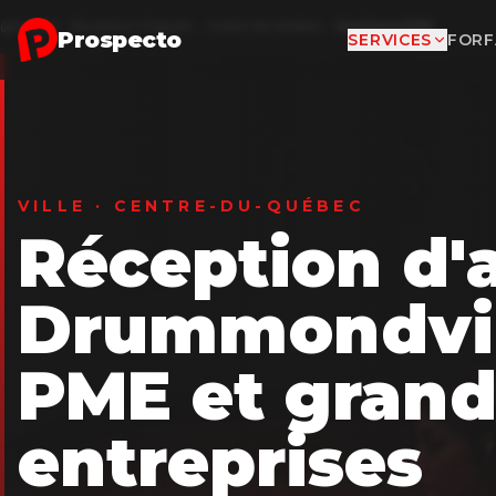
Aller au contenu principal
Accueil
Réception d'appels
Centre-du-Québec
Drummondville
Prospecto
SERVICES
FORF
VILLE · CENTRE-DU-QUÉBEC
Réception d'
Drummondvil
PME et grand
entreprises