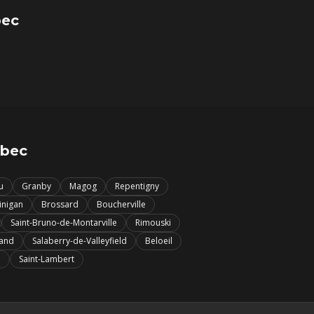
bec
ébec
u
Granby
Magog
Repentigny
inigan
Brossard
Boucherville
Saint-Bruno-de-Montarville
Rimouski
iand
Salaberry-de-Valleyfield
Beloeil
i
Saint-Lambert