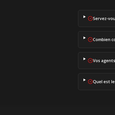
Servez-vou
Combien co
Vos agents
Quel est l