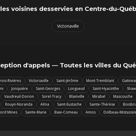
lles voisines desservies en
Centre-du-Qué
Victoriaville
eption d'appels — Toutes les villes du Qu
rois-Rivières
Victoriaville
Saint-Jérôme
Mont-Tremblant
Gatinea
mi
Jonquière
Saint-Georges
Longueuil
Saint-Hyacinthe
Shaw
Vaudreuil-Dorion
Sorel-Tracy
Blainville
Mirabel
Mascouche
Rouyn-Noranda
Alma
Saint-Eustache
Sainte-Thérèse
Boisbr
ford Mines
Sainte-Marie
Baie-Comeau
Amos
Dolbeau-Mistassin