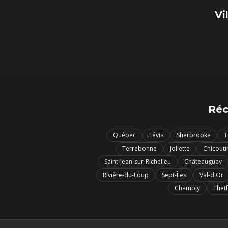
Vi
Réc
Québec
Lévis
Sherbrooke
T
Terrebonne
Joliette
Chicouti
Saint-Jean-sur-Richelieu
Châteauguay
Rivière-du-Loup
Sept-Îles
Val-d'Or
Chambly
Thet