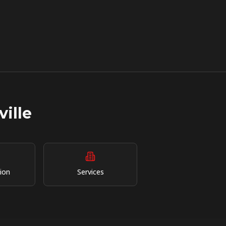
ille
ion
Services