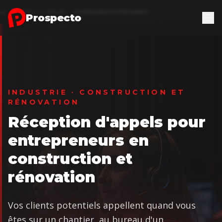
Aller au contenu principal
Réception d'appels
Construction et rénovation
Accueil
Prospecto
INDUSTRIE · CONSTRUCTION ET
RÉNOVATION
Réception d'appels pour
entrepreneurs en
construction et
rénovation
Vos clients potentiels appellent quand vous
êtes sur un chantier, au bureau d'un