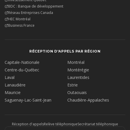
BDC : Banque de développement
Réseau Entreprises Canada
HEC Montréal
Business France
RÉCEPTION D'APPELS PAR RÉGION
Capitale-Nationale
Montréal
Centre-du-Québec
Montérégie
Laval
Laurentides
Lanaudière
Estrie
Mauricie
Outaouais
Saguenay-Lac-Saint-Jean
Chaudière-Appalaches
Réception d'appels
Relève téléphonique
Secrétariat téléphonique
Service à la clientèle
Prise de rendez-vous entrants