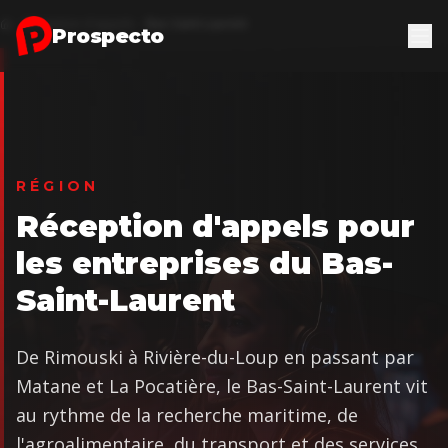
Aller au contenu principal
Réception d'appels
Bas-Saint-Laurent
Accueil
Prospecto
RÉGION
Réception d'appels pour
les entreprises du Bas-
Saint-Laurent
De Rimouski à Rivière-du-Loup en passant par
Matane et La Pocatière, le Bas-Saint-Laurent vit
au rythme de la recherche maritime, de
l'agroalimentaire, du transport et des services