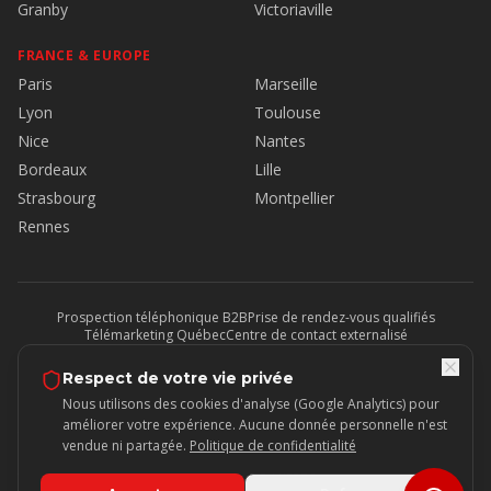
Granby
Victoriaville
FRANCE & EUROPE
Paris
Marseille
Lyon
Toulouse
Nice
Nantes
Bordeaux
Lille
Strasbourg
Montpellier
Rennes
Prospection téléphonique B2B
Prise de rendez-vous qualifiés
Télémarketing Québec
Centre de contact externalisé
Sondage téléphonique
Mise en contact B2B
Télésecrétariat
Service à la clientèle externalisé
Outsourcing télévente
BPO Offshore
Respect de votre vie privée
Expert en prospection
Télémarketing Canada
Prospection États-Unis
Nous utilisons des cookies d'analyse (Google Analytics) pour
Développement affaires Europe
Firme de prospection Victoriaville
améliorer votre expérience. Aucune donnée personnelle n'est
vendue ni partagée.
Politique de confidentialité
©
2026
Prospecto — Tous droits réservés.
Firme leader en prospection
téléphonique B2B
au Québec, Canada & Europe.