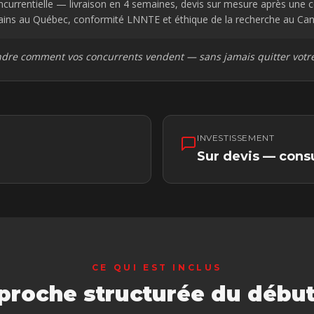
ncurrentielle
— livraison en
4 semaines
, devis sur mesure après une c
ns au Québec, conformité LNNTE et éthique de la recherche au Can
re comment vos concurrents vendent — sans jamais quitter votr
INVESTISSEMENT
Sur devis — consu
CE QUI EST INCLUS
roche structurée du début 