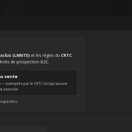
exclus (LNNTE)
et les règles du
CRTC
.
droits de prospection B2C.
ns vente
s — exemptés par le CRTC lorsqu'aucune
st associée.
 respectées