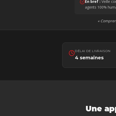
En bref :
Veille co
agents 100% humai
«
Comprend
DÉLAI DE LIVRAISON
4 semaines
Une app