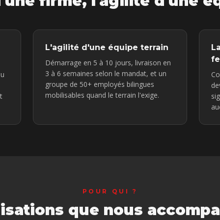
'une firme, l'agilité d'une é
L'agilité d'une équipe terrain
L
f
Démarrage en 5 à 10 jours, livraison en
3 à 6 semaines selon le mandat, et un
du
Co
groupe de 50+ employés bilingues
de
mobilisables quand le terrain l'exige.
t
si
au
POUR QUI ?
isations que nous accomp