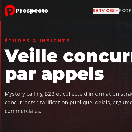
Aller au contenu principal
Prospecto
SERVICES
FORF
ÉTUDES & INSIGHTS
Veille concur
par appels
Mystery calling B2B et collecte d'information stra
concurrents : tarification publique, délais, argum
commerciales.