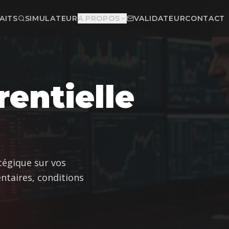
AITS
SIMULATEUR
À PROPOS
VALIDATEUR
CONTACT
rentielle
tégique sur vos
entaires, conditions