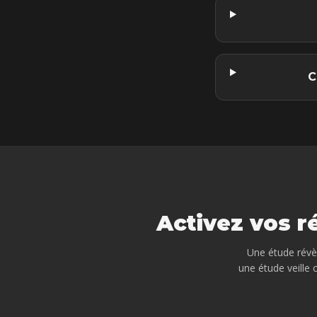
C
Activez vos r
Une étude révèl
une étude
veille 