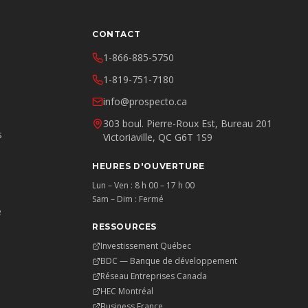
CONTACT
1-866-885-5750
1-819-751-7180
info@prospecto.ca
303 boul. Pierre-Roux Est, Bureau 201
s
Victoriaville, QC G6T 1S9
HEURES D'OUVERTURE
Lun – Ven : 8 h 00 – 17 h 00
Sam – Dim : Fermé
e
RESSOURCES
Investissement Québec
BDC — Banque de développement
Réseau Entreprises Canada
HEC Montréal
Business France