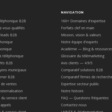
NAVIGATION
éléphonique B2B
160+ Domaines d'expertise
z-vous qualifiés
Forfaits clef en main
 leads B2B
Mission, vision & valeurs
phonique
Notre équipe d'experts
honique
Académie — Blog & ressource
s téléphonique
Glossaire du télémarketing
ghts B2B
Avis clients — 4.9/5
yens municipaux
Comparatif solutions B2B
tomer B2B
Comparatif firmes de recherch
 de ventes
Expertise secteur public
externalisation
Notre histoire
 du service client
FAQ — Questions fréquentes
 appels
Contactez-nous
 & service client
LNNTE & Réglementation