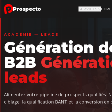
Aller au contenu principal
Prospecto
SERVICES
FORF
ACADÉMIE — LEADS
Génération d
B2B
Générati
leads
Alimentez votre pipeline de prospects qualifiés. 
ciblage, la qualification BANT et la conversion en c