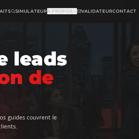
AITS
SIMULATEUR
À PROPOS
VALIDATEUR
CONTACT
e leads
on de
Nos guides couvrent le
lients.